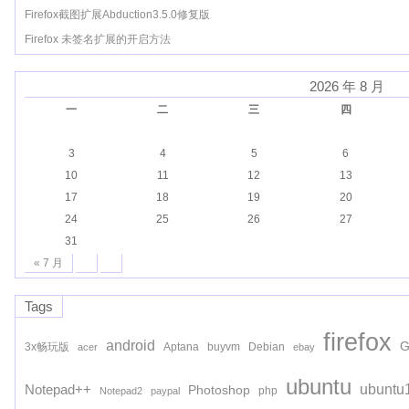
Firefox截图扩展Abduction3.5.0修复版
Firefox 未签名扩展的开启方法
2026 年 8 月
一
二
三
四
3
4
5
6
10
11
12
13
17
18
19
20
24
25
26
27
31
« 7 月
Tags
firefox
android
G
3x畅玩版
Aptana
buyvm
Debian
acer
ebay
ubuntu
ubuntu
Notepad++
Photoshop
php
Notepad2
paypal