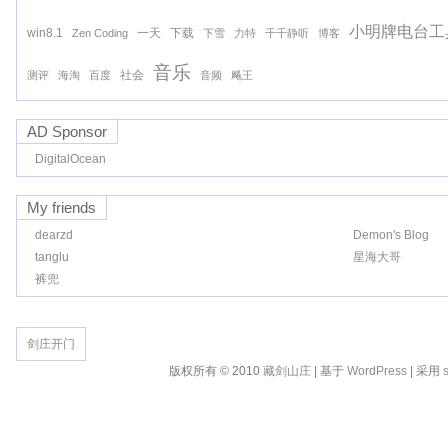
小明牌电台工
win8.1
一天
下载
Zen Coding
下雪
力特
千千静听
博客
音乐
社会
测评
海淘
百度
音频
飚王
AD Sponsor
DigitalOcean
My friends
dearzd
Demon's Blog
tanglu
星海大哥
裤兜
剑庄开门
版权所有 © 2010
藏剑山庄
| 基于
WordPress
| 采用
s