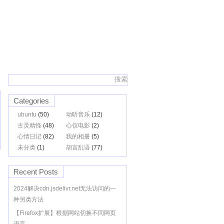
Categories
ubuntu
(50)
动听音乐
(12)
古灵精怪
(48)
心仪电影
(2)
心情日记
(82)
我的相册
(5)
未分类
(1)
胡言乱语
(77)
Recent Posts
2024解决cdn.jsdelivr.net无法访问的一
种另类方法
【Firefox扩展】根据网站切换不同网页