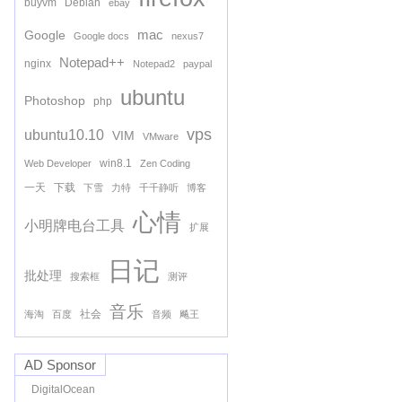
buyvm
Debian
ebay
mac
Google
Google docs
nexus7
Notepad++
nginx
Notepad2
paypal
ubuntu
Photoshop
php
vps
ubuntu10.10
VIM
VMware
win8.1
Web Developer
Zen Coding
一天
下载
下雪
力特
千千静听
博客
心情
小明牌电台工具
扩展
日记
批处理
搜索框
测评
音乐
社会
海淘
百度
音频
飚王
AD Sponsor
DigitalOcean