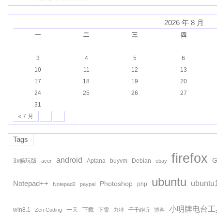
2026 年 8 月
一
二
三
四
3
4
5
6
10
11
12
13
17
18
19
20
24
25
26
27
31
« 7 月
Tags
firefox
android
G
3x畅玩版
Aptana
buyvm
Debian
acer
ebay
ubuntu
ubuntu
Notepad++
Photoshop
php
Notepad2
paypal
小明牌电台工
win8.1
一天
下载
Zen Coding
下雪
力特
千千静听
博客