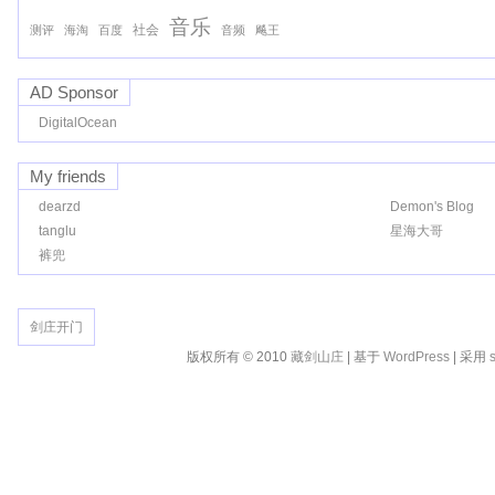
音乐
社会
测评
海淘
百度
音频
飚王
AD Sponsor
DigitalOcean
My friends
dearzd
Demon's Blog
tanglu
星海大哥
裤兜
剑庄开门
版权所有 © 2010
藏剑山庄
| 基于
WordPress
| 采用
s