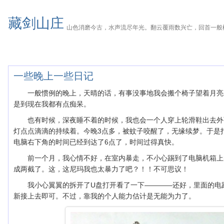
藏剑山庄
山色消磨今古，水声流尽年光。翻云覆雨数兴亡，回首一般
一些晚上一些日记
一般惯例的晚上，天晴的话，有事没事地我会搬个椅子望着月亮
是到现在我都有点痴呆。
也有时候，深夜睡不着的时候，我也会一个人穿上轮滑鞋出去外
灯点点滴滴的持续着。今晚3点多，被蚊子咬醒了，无缘续梦。于是
电脑右下角的时间已经到达了6点了，时间过得真快。
前一个月，我心情不好，在室内暴走，不小心踢到了电脑机箱上
成两截了。这，这尼玛我也太暴力了吧？！！不可思议！
我小心翼翼的拆开了U盘打开看了一下————还好，里面的电
新接上去即可。不过，靠我的个人能力估计是无能为力了。