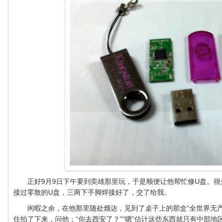
正好9月9日下午要到奕雄那里玩，于是顺便让他帮忙修U盘。
接过零散的U盘，三两下手脚焊接好了，交了给我。
闲暇之余，在他那里随处熘达，见到了桌子上的那盒“全世界无
住拍了下来，问他：“你去西安了？”“嗯”估计这些东西就只有中部地