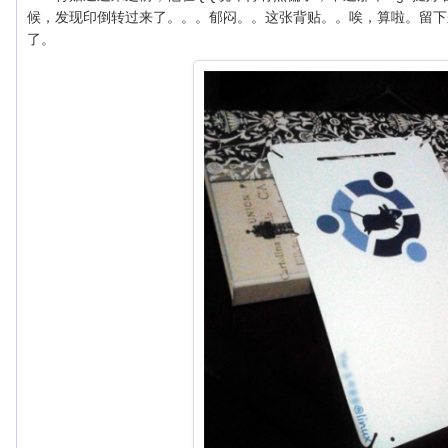
候，发现印倒转过来了。。。郁闷。。这张背贴。。唉，算啦。留下
了。