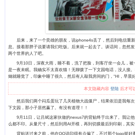
后来，来了一个奕雄的朋友，说iphone4s丢了，然后到电信
息。接着那胖子说要请我们吃饭。后来就一起去了。谈话间，忽然发
两个世界的人了吧。
9月10日，深夜大雨，睡不着，洗了把脸，到客厅坐一会儿，
是一夜未眠。我确实不太喜欢猫！无聊拨了一下文园电话，没人接。
煳就睡觉了，印象中睡了很久，然后有人敲我房间的门，“HI，早晨好
本文隐藏内容
登陆
后才可
然后我们两个闷瓜蛋玩了几关植物大战僵尸，结果依旧是我每次
下文园，那小子居然赢了。有没有道理！！
9月11日，让吕斌这家伙做的nexus7的背贴终于出来了。我让他做
么都不印。从量尺寸，然后到用AI开模，再到切膜最后到印刷，其
背贴送过来之前，他在QQ说印得有点偏了，不过那个logo挺