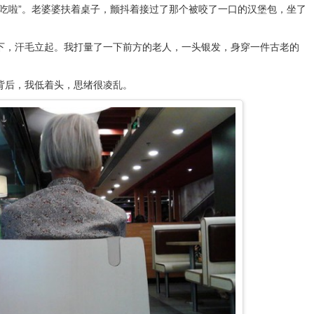
“吃啦”。老婆婆扶着桌子，颤抖着接过了那个被咬了一口的汉堡包，坐了
下，汗毛立起。我打量了一下前方的老人，一头银发，身穿一件古老的
背后，我低着头，思绪很凌乱。