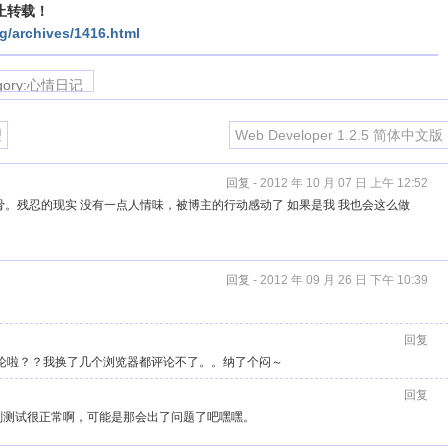
止转载！
g/archives/1416.html
ory:
心情日记
理
Web Developer 1.2.5 简体中文版
回复
- 2012 年 10 月 07 日 上午 12:52
。残忍的现实 没有一点人情味，被博主的行动感动了 如果是我 我也会这么做
回复
- 2012 年 09 月 26 日 下午 10:39
。
回复
论啦？？我换了几个浏览器都评论不了。。纳了个闷～
回复
刚测试很正常啊，可能是那会出了问题了吧嘿嘿。