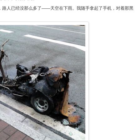
，路人已经没那么多了——天空在下雨。我随手拿起了手机，对着那黑