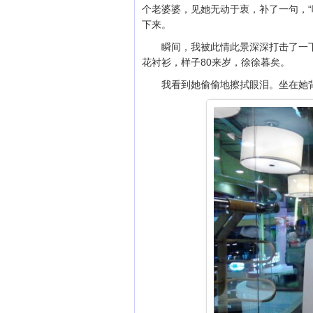
个老婆婆，见她无动于衷，补了一句，
下来。
瞬间，我被此情此景深深打击了一
花衬衫，样子80来岁，徐徐暮矣。
我看到她偷偷地擦拭眼泪。坐在她