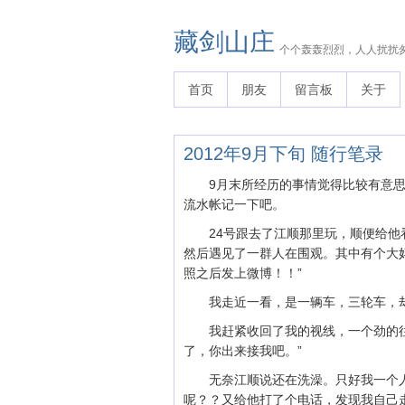
藏剑山庄
个个轰轰烈烈，人人扰扰
首页
朋友
留言板
关于
2012年9月下旬 随行笔录
9月末所经历的事情觉得比较有意
流水帐记一下吧。
24号跟去了江顺那里玩，顺便给
然后遇见了一群人在围观。其中有个大
照之后发上微博！！”
我走近一看，是一辆车，三轮车，
我赶紧收回了我的视线，一个劲的
了，你出来接我吧。”
无奈江顺说还在洗澡。只好我一个
呢？？又给他打了个电话，发现我自己