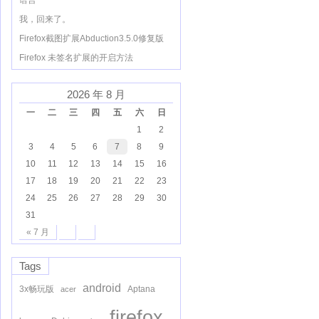
语言
我，回来了。
Firefox截图扩展Abduction3.5.0修复版
Firefox 未签名扩展的开启方法
2026 年 8 月
一
二
三
四
五
六
日
1
2
3
4
5
6
7
8
9
10
11
12
13
14
15
16
17
18
19
20
21
22
23
24
25
26
27
28
29
30
31
« 7 月
Tags
android
3x畅玩版
Aptana
acer
firefox