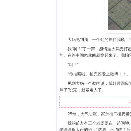
大妈见到我，一个劲的抓住我说：“
我“啊？”了一声，感情这大妈受打
的。在路中间忽然间就烧起来了。我怕
“哦！”
“你拍照啦。拍完照发上微博！！。
见到大妈一个劲的说，我赶紧回应
拜了”说完，赶紧走人了。
25号，天气阴沉，家乐福二楼麦当
我的前方有三个老婆婆在一起闲聊
老婆婆很大声的说：“吃吧，不怕的！后