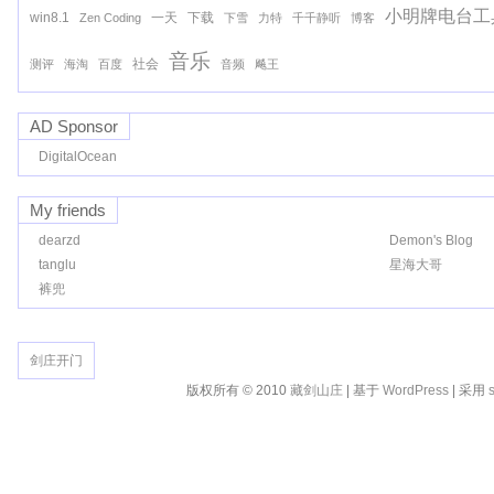
小明牌电台工
win8.1
一天
下载
Zen Coding
下雪
力特
千千静听
博客
音乐
社会
测评
海淘
百度
音频
飚王
AD Sponsor
DigitalOcean
My friends
dearzd
Demon's Blog
tanglu
星海大哥
裤兜
剑庄开门
版权所有 © 2010
藏剑山庄
| 基于
WordPress
| 采用
s