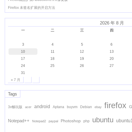
Firefox 未签名扩展的开启方法
2026 年 8 月
一
二
三
四
3
4
5
6
10
11
12
13
17
18
19
20
24
25
26
27
31
« 7 月
Tags
firefox
android
G
3x畅玩版
Aptana
buyvm
Debian
acer
ebay
ubuntu
ubuntu
Notepad++
Photoshop
php
Notepad2
paypal