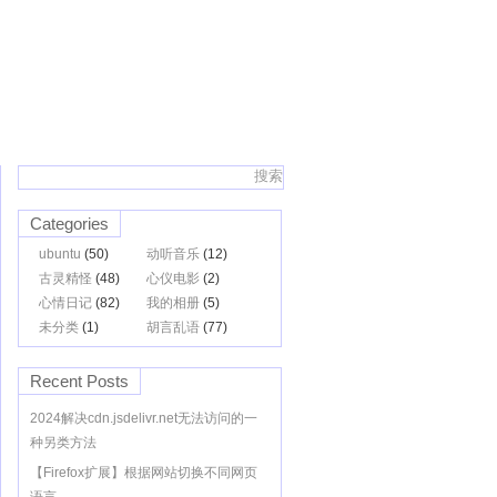
Categories
ubuntu
(50)
动听音乐
(12)
古灵精怪
(48)
心仪电影
(2)
心情日记
(82)
我的相册
(5)
未分类
(1)
胡言乱语
(77)
Recent Posts
2024解决cdn.jsdelivr.net无法访问的一
种另类方法
【Firefox扩展】根据网站切换不同网页