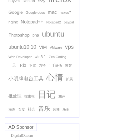
buyvm
Debian
ebay
mac
Google
Google docs
nexus7
Notepad++
nginx
Notepad2
paypal
ubuntu
Photoshop
php
vps
ubuntu10.10
VIM
VMware
win8.1
Web Developer
Zen Coding
一天
下载
下雪
力特
千千静听
博客
心情
小明牌电台工具
扩展
日记
批处理
搜索框
测评
音乐
社会
海淘
百度
音频
飚王
AD Sponsor
DigitalOcean