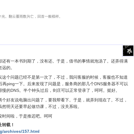
年光。翻云覆雨数兴亡，回首一般模样。
却还有一本书到期了，没有还。于是，借书的事情就泡汤了。
还弄得满
老远的。
实这个问题已经不是第一次了，不过，我问客服的时候，客服也不知道
然后再ping一下。后来发现了问题是，服务商的那几个DNS服务器不可以
得慢的DNS。半个钟头过后，剑庄可以正常登录了，呵呵。挺好。
两个好友说电脑出问题了，要我帮看下。于是，就弄到现在了。不过，
虽然明天还要早起做功课，不过，没关系啦。
没时间啦，于是推迟吧。呵呵
止转载！
g/archives/157.html