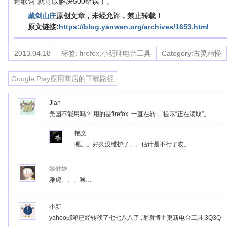
道歌词”就可以解决500错误了。
藏剑山庄
原创文章，未经允许，禁止转载！
原文链接:
https://blog.yanwen.org/archives/1653.html
2013.04.18
标签:
firefox
,
小明牌电台工具
Category:
古灵精怪
Google Play应用商店的下载路径
Jian
美国不能用吗？ 用的是firefox. 一直在转， 提示“正在读取”。
艳文
呃。。好久没维护了。。估计是不行了哎。
黎健雄
雅虎。。。唉…
小新
yahoo邮箱已经转移了七七八八了..谢谢博主更新电台工具.3Q3Q