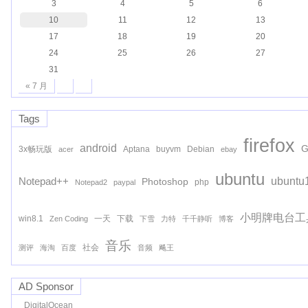
3
4
5
6
10
11
12
13
17
18
19
20
24
25
26
27
31
« 7 月
Tags
firefox
android
G
3x畅玩版
Aptana
buyvm
Debian
acer
ebay
ubuntu
ubuntu
Notepad++
Photoshop
php
Notepad2
paypal
小明牌电台工
win8.1
一天
下载
Zen Coding
下雪
力特
千千静听
博客
音乐
社会
测评
海淘
百度
音频
飚王
AD Sponsor
DigitalOcean