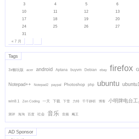
3
4
5
6
10
11
12
13
17
18
19
20
24
25
26
27
31
« 7 月
Tags
firefox
android
G
3x畅玩版
Aptana
buyvm
Debian
acer
ebay
ubuntu
ubuntu
Notepad++
Photoshop
php
Notepad2
paypal
小明牌电台工
win8.1
一天
下载
Zen Coding
下雪
力特
千千静听
博客
音乐
社会
测评
海淘
百度
音频
飚王
AD Sponsor