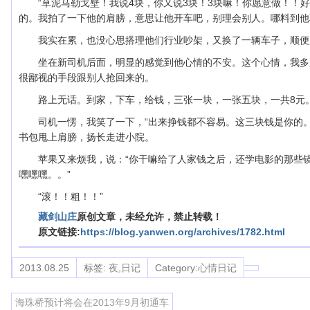
“草泥马勒戈壁！我说4块，你又说3块！3块嘛！你愿意做！！
的。我拍了一下他的肩膀，意思让他开车吧，别理会别人。哪料到他朝
我实在累，也没心思搭理他们行业吵架，又换了一辆车子，顺便
坐在新司机后面，明显的感觉到他心情的不安。这个心情，我多
很鄙视的手段跟别人抢回来的。
路上无话。到家，下车，给钱，三张一块，一张五块，一共8元
司机一愣，我笑了一下，“出来挣钱都不容易。这三块钱是你的。
书包甩上肩膀，扬长走进小院。
苹果又来烦我，说：“你干嘛给了人家钱之后，还学电影的那些
嘿嘿嘿。。”
“滚！！粗！！”
藏剑山庄
原创文章，未经允许，禁止转载！
原文链接:
https://blog.yanwen.org/archives/1782.html
2013.08.25
标签:
夜
,
日记
Category:
心情日记
海珠桥预计将会在2013年9月初通车