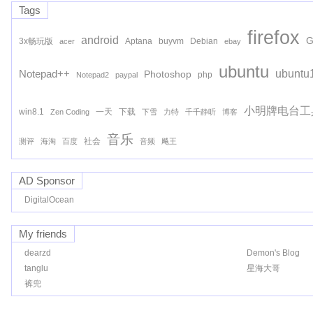
Tags
firefox
android
G
3x畅玩版
Aptana
buyvm
Debian
acer
ebay
ubuntu
ubuntu
Notepad++
Photoshop
php
Notepad2
paypal
小明牌电台工
win8.1
一天
下载
Zen Coding
下雪
力特
千千静听
博客
音乐
社会
测评
海淘
百度
音频
飚王
AD Sponsor
DigitalOcean
My friends
dearzd
Demon's Blog
tanglu
星海大哥
裤兜