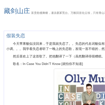
藏剑山庄
富贵歌楼舞榭，凄凉废冢荒台。万般回首化尘埃，只有青山
假装失恋
今天苹果貌似没回来，于是我就失恋了。。失恋的代名词貌似有
小调。。。我学着失恋者听了一晚上的失恋歌，发现一首不错的，然
然后喜欢上了这首歌了。把他翻译了一下（虽然翻译得很糟糕。
歌名：In Case You Didn’T Know [就怕你不知道]