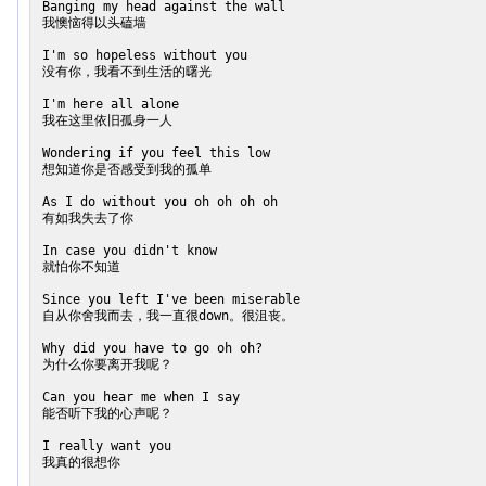
Banging my head against the wall

我懊恼得以头磕墙

I'm so hopeless without you

没有你，我看不到生活的曙光

I'm here all alone

我在这里依旧孤身一人

Wondering if you feel this low

想知道你是否感受到我的孤单

As I do without you oh oh oh oh

有如我失去了你

In case you didn't know

就怕你不知道

Since you left I've been miserable

自从你舍我而去，我一直很down。很沮丧。

Why did you have to go oh oh?

为什么你要离开我呢？

Can you hear me when I say

能否听下我的心声呢？

I really want you

我真的很想你
