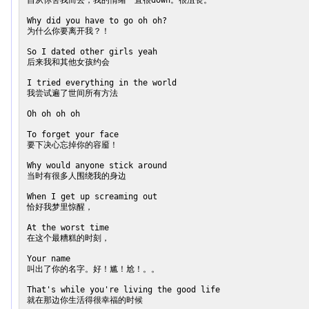
自从你舍我而去，我的情绪一直很down。很沮丧。

Why did you have to go oh oh?

为什么你要离开我？！

So I dated other girls yeah

后来我和其他女孩约会

I tried everything in the world

我尝试遍了世间所有方法

Oh oh oh oh

To forget your face

要下决心忘掉你的容靥！

Why would anyone stick around

当时有很多人围绕我的身边

When I get up screaming out

恰好我梦里惊醒，

At the worst time

在这个最糟糕的时刻，

Your name

叫出了你的名字。好！尴！尬！。。

That's while you're living the good life

就在那边你生活得很幸福的时候
