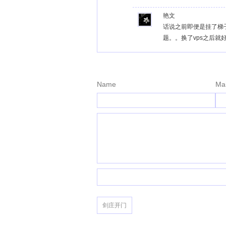
艳文
话说之前即便是挂了梯
题。。换了vps之后就
Name
Mai
剑庄开门