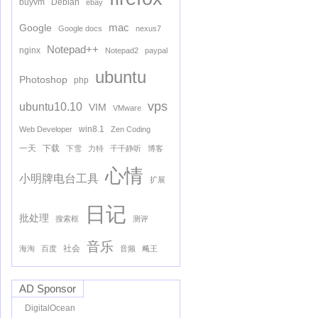
buyvm
Debian
ebay
mac
Google
Google docs
nexus7
Notepad++
nginx
Notepad2
paypal
ubuntu
Photoshop
php
vps
ubuntu10.10
VIM
VMware
win8.1
Web Developer
Zen Coding
一天
下载
下雪
力特
千千静听
博客
心情
小明牌电台工具
扩展
日记
批处理
搜索框
测评
音乐
社会
海淘
百度
音频
飚王
AD Sponsor
DigitalOcean