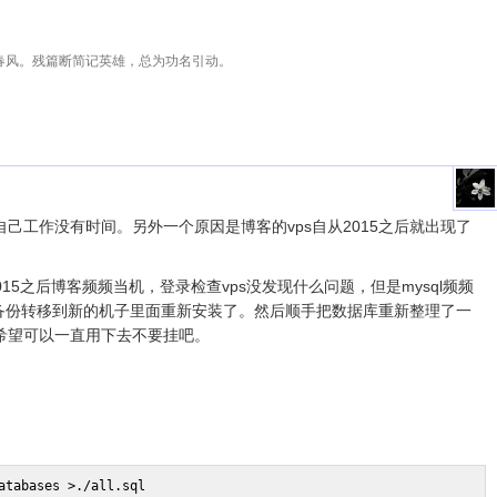
春风。残篇断简记英雄，总为功名引动。
己工作没有时间。另外一个原因是博客的vps自从2015之后就出现了
15之后博客频频当机，登录检查vps没发现什么问题，但是mysql频频
的备份转移到新的机子里面重新安装了。然后顺手把数据库重新整理了一
希望可以一直用下去不要挂吧。
atabases >./all.sql 