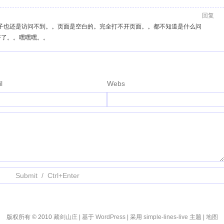
回复
子也还是访问不到。。页面是空白的。完全打不开页面。。都不知道是什么问
好了。。嘿嘿嘿。。
l
Webs
版权所有 © 2010
藏剑山庄
| 基于
WordPress
| 采用
simple-lines-live
主题 |
地图