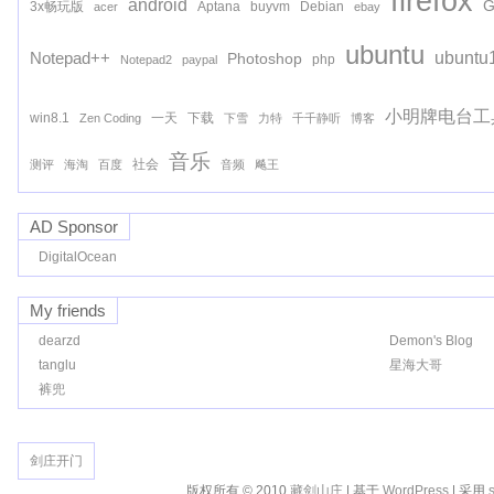
firefox
android
G
3x畅玩版
Aptana
buyvm
Debian
acer
ebay
ubuntu
ubuntu
Notepad++
Photoshop
php
Notepad2
paypal
小明牌电台工
win8.1
一天
下载
Zen Coding
下雪
力特
千千静听
博客
音乐
社会
测评
海淘
百度
音频
飚王
AD Sponsor
DigitalOcean
My friends
dearzd
Demon's Blog
tanglu
星海大哥
裤兜
剑庄开门
版权所有 © 2010
藏剑山庄
| 基于
WordPress
| 采用
s