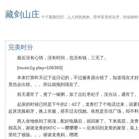
藏剑山庄
个个轰轰烈烈，人人扰扰匆匆。荣华富贵转头空，恰似南柯
完美时分
最近没有心情，没有时间，也没有钱，三无了。
[music1g play=106360]
本来打算昨天记下这日记的，不过服务器出错了，知道现在才好
竟也会出错。。。所以就拖到现在了。
前天通宵了，煮了一锅粥，加了点红枣杞子，没办法，通宵了。
起床的时候已经是下午的2：42了，龙青打了个电话过来，说
起床洗脸刷牙，换上衣服，搭车过去找她。依然是百佳广场，却不料
两人坐地铁到了岗顶，配好电脑后，就回家了。下来底层，龙青
很高兴，谢谢龙青的KFC～～嘤嘤嘤～～后来回到龙青的家里，装
里吃了顿饭。。。谢谢龙青妈，嘿嘿