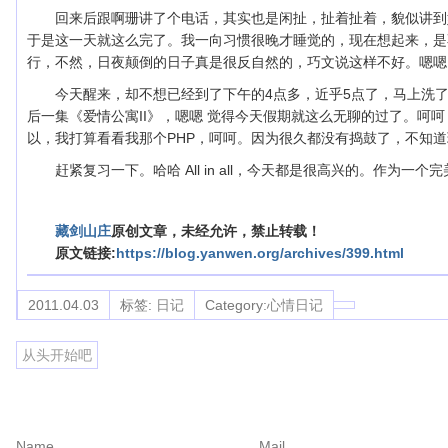
回来后跟啊珊讲了个电话，其实也是闲扯，扯着扯着，貌似讲到
于是这一天就这么完了。我一向习惯很晚才睡觉的，现在想起来，是
行，不然，日夜颠倒的日子真是很反自然的，巧文说这样不好。嗯嗯
今天醒来，却不想已经到了下午的4点多，近乎5点了，马上洗
后一集《爱情公寓II》，嗯嗯 觉得今天假期就这么无聊的过了。呵
以，我打算看看我那个PHP，呵呵。因为很久都没有捣鼓了，不知
赶紧复习一下。哈哈 All in all，今天都是很高兴的。作为一
藏剑山庄
原创文章，未经允许，禁止转载！
原文链接:
https://blog.yanwen.org/archives/399.html
2011.04.03
标签:
日记
Category:
心情日记
从头开始吧
Name
Mail